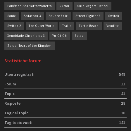
Pokémon Scarlatto/Violetto
Rumor
Shin Megami Tensei
Sonic
Splatoon 3
Square Enix
Street Fighter 6
Switch
Switch 2
The Outer World
Trails
Turtle Beach
Vendite
Xenoblade Chronicles 3
Yu-Gi-Oh
Zelda
Zelda: Tears of the Kingdom
Statistiche forum
Utenti registrati
549
Forum
11
Topic
41
Risposte
28
Tag del topic
20
Tag topic vuoti
141