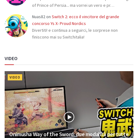
of Prince of Persia... ma vorrei un vero e pr…
Nuas82
on
Switch 2: ecco il vincitore del grande
concorso Ys X- Proud Nordics
Divertiti! e continua a seguirci, le sorprese non
finiscono mai su Switchitalia!
VIDEO
VIDEO
Onimusha Way of the Sword: due modalità per tutte