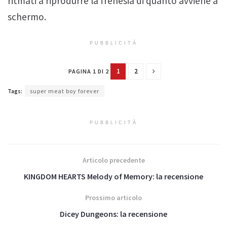
ritmati a riprodurre la frenesia di quanto avviene a
schermo.
PUBBLICITÀ
1
2
PAGINA 1 DI 2
Tags:
super meat boy forever
PUBBLICITÀ
Articolo precedente
KINGDOM HEARTS Melody of Memory: la recensione
Prossimo articolo
Dicey Dungeons: la recensione