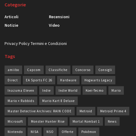
Categorie
Articoli
Recensioni
Notizie
Video
Privacy Policy
Termini e Condizioni
Tags
amiibo
Capcom
Classifiche
Concorso
Consigli
Direct
EA Sports FC 26
Hardware
Hogwarts Legacy
Inazuma Eleven
Indie
Indie World
Koei-Tecmo
Mario
Mario + Rabbids
Mario Kart 8 Deluxe
Master Detective Archives: RAIN CODE
Metroid
Metroid Prime 4
Microsoft
Monster Hunter Rise
Mortal Kombat 1
News
Nintendo
NISA
NSO
Offerte
Pokémon