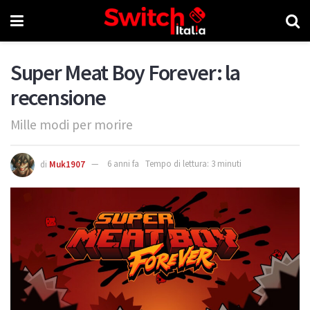
Super Meat Boy Forever: la
recensione
Mille modi per morire
di
Muk1907
6 anni fa
Tempo di lettura: 3 minuti