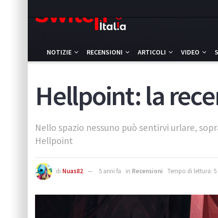
NOTIZIE
RECENSIONI
ARTICOLI
VIDEO
Hellpoint: la rec
Nello spazio nessuno può sentirvi urlare, sopr
Hellpoint
di
Nuas82
5 anni fa
in
Recensioni
Tempo di lettura: 5