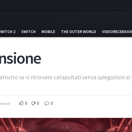
SWITCH 2
SWITCH
MOBILE
THE OUTER WORLD
VIDEORECENSIO
ensione
attutto se vi ritrovate catapultati senza spiegazioni al
0
0
0
 minuti