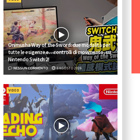
Onimusha Way of the Sword: due modalità per
tutte le esigenze e…controlli di movimento, su
Nintendo Switch 2!
NESSUN COMMENTO
6 AGOSTO 2026
VIDEO