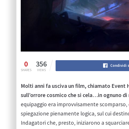
0
356
Condividi 
SHARES
VIEWS
Molti anni fa usciva un film, chiamato Event 
sull’orrore cosmico che si cela…in ognuno di 
equipaggio era improvvisamente scomparso, d
spiegazione pienamente logica, sul cui destino
Indagatori che, presto, iniziarono a squarciar