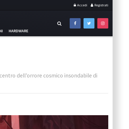
Accedi
Registrati
NI
HARDWARE
 centro dell'orrore cosmico insondabile di