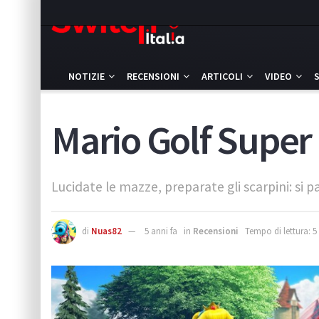
NOTIZIE
RECENSIONI
ARTICOLI
VIDEO
Mario Golf Super
Lucidate le mazze, preparate gli scarpini: si
di
Nuas82
5 anni fa
in
Recensioni
Tempo di lettura: 5