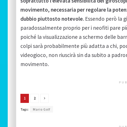
soprattutto l’elevata sensibilità dei giroscopi
movimento, necessaria per regolare la poten
dubbio piuttosto notevole
. Essendo però la g
paradossalmente proprio per i neofiti pare più c
poiché la visualizzazione a schermo delle barr
colpi sarà probabilmente più adatta a chi, p
videogioco, non riuscirà sin da subito a padro
movimento.
PUB
1
2
Tags:
Mario Golf