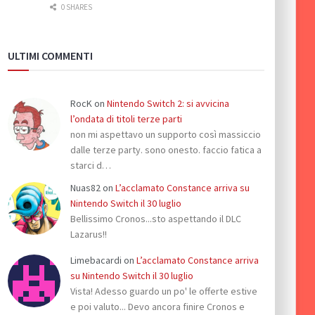
0 SHARES
ULTIMI COMMENTI
RocK
on
Nintendo Switch 2: si avvicina
l’ondata di titoli terze parti
non mi aspettavo un supporto così massiccio
dalle terze party. sono onesto. faccio fatica a
starci d…
Nuas82
on
L’acclamato Constance arriva su
Nintendo Switch il 30 luglio
Bellissimo Cronos...sto aspettando il DLC
Lazarus!!
Limebacardi
on
L’acclamato Constance arriva
su Nintendo Switch il 30 luglio
Vista! Adesso guardo un po' le offerte estive
e poi valuto... Devo ancora finire Cronos e