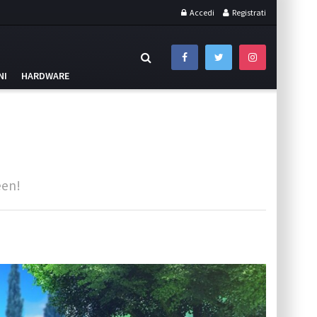
Accedi
Registrati
NI
HARDWARE
een!