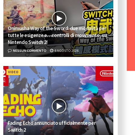
Onimusha Way of the Sword: due modalità per
tutte le esigenze e…controlli di movimento, su
Nintendo Switch 2!
NESSUN COMMENTO
6 AGOSTO 2026
VIDEO
Fading Echo annunciato ufficialmente per
Switch 2