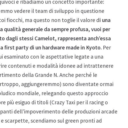
quivoci e ribadiamo un concetto importante:
mo vedere il team di sviluppo in questione
 fiocchi, ma questo non toglie il valore d
i una
 la qualità generale da sempre profusa, vuoi per
to dagli stessi Camelot, rappresenta anch’essa
ta first party di un hardware made in Kyoto
. Per
i esaminato con le aspettative legate a una
rire contenuti e modalità idonee ad intrattenere
ertimento della Grande N. Anche perché le
purtroppo, aggiungeremmo) sono diventate ormai
oludico mondiale, relegando questo approccio
più esiguo di titoli (Crazy Taxi per il racing o
mpanti dell’impoverimento delle produzioni arcade
i e scarpette, scendiamo sul green pronti ad