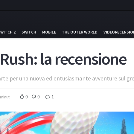
SWITCH 2
SWITCH
MOBILE
THE OUTER WORLD
VIDEORECENSIO
 Rush: la recensione
 parte per una nuova ed entusiasmante avventure sul gr
0
0
1
 minuti