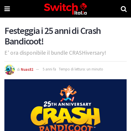
Festeggia i 25 anni di Crash
Bandicoot!
E' ora disponibile il bundle CRASHiversary!
di
Nuas82
5 anni fa
Tempo di lettura: un minuto