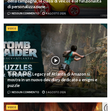
della campagna, le classi di veicoli e le funzionalità
di personalizzazione
NESSUN COMMENTO
4 AGOSTO 2026
VIDEO
Tomb Raider: Legacy of Atlantis di Amazon si
mostra in un nuovo dev diary dedicato a enigmi e
puzzle
NESSUN COMMENTO
3 AGOSTO 2026
VIDEO