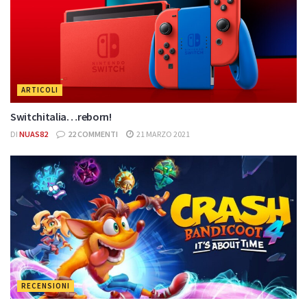
ARTICOLI
Switchitalia…reborn!
DI
NUAS82
22 COMMENTI
21 MARZO 2021
RECENSIONI