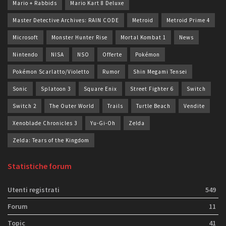
Mario + Rabbids
Mario Kart 8 Deluxe
Master Detective Archives: RAIN CODE
Metroid
Metroid Prime 4
Microsoft
Monster Hunter Rise
Mortal Kombat 1
News
Nintendo
NISA
NSO
Offerte
Pokémon
Pokémon Scarlatto/Violetto
Rumor
Shin Megami Tensei
Sonic
Splatoon 3
Square Enix
Street Fighter 6
Switch
Switch 2
The Outer World
Trails
Turtle Beach
Vendite
Xenoblade Chronicles 3
Yu-Gi-Oh
Zelda
Zelda: Tears of the Kingdom
Statistiche forum
Utenti registrati
549
Forum
11
Topic
41