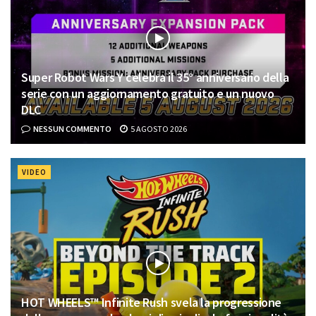
Super Robot Wars Y celebra il 35° anniversario della
serie con un aggiornamento gratuito e un nuovo
DLC
NESSUN COMMENTO
5 AGOSTO 2026
VIDEO
HOT WHEELS™ Infinite Rush svela la progressione