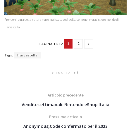
Prendersi cura della natura non è mai stato così bello, come nel meraviglioso mondo di
Harvestella.
1
2
PAGINA 1 DI 2
Tags:
Harvestella
PUBBLICITÀ
Articolo precedente
Vendite settimanali: Nintendo eShop Italia
Prossimo articolo
Anonymous;Code confermato per il 2023