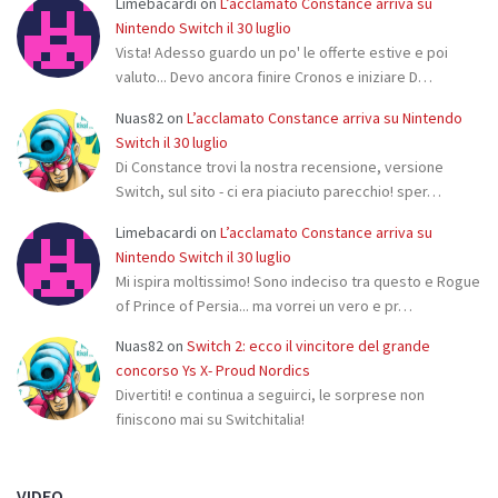
Limebacardi
on
L’acclamato Constance arriva su
Nintendo Switch il 30 luglio
Vista! Adesso guardo un po' le offerte estive e poi
valuto... Devo ancora finire Cronos e iniziare D…
Nuas82
on
L’acclamato Constance arriva su Nintendo
Switch il 30 luglio
Di Constance trovi la nostra recensione, versione
Switch, sul sito - ci era piaciuto parecchio! sper…
Limebacardi
on
L’acclamato Constance arriva su
Nintendo Switch il 30 luglio
Mi ispira moltissimo! Sono indeciso tra questo e Rogue
of Prince of Persia... ma vorrei un vero e pr…
Nuas82
on
Switch 2: ecco il vincitore del grande
concorso Ys X- Proud Nordics
Divertiti! e continua a seguirci, le sorprese non
finiscono mai su Switchitalia!
VIDEO