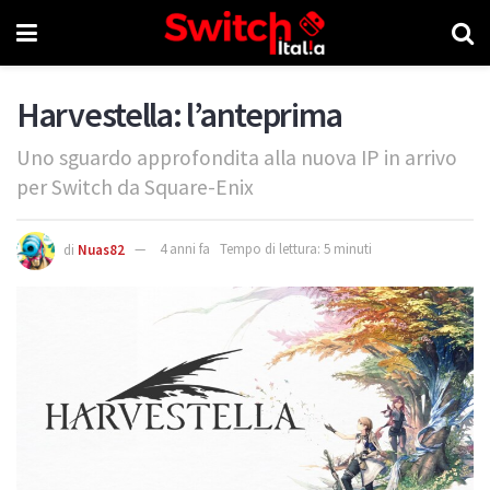
Harvestella: l’anteprima
Uno sguardo approfondita alla nuova IP in arrivo
per Switch da Square-Enix
di
Nuas82
4 anni fa
Tempo di lettura: 5 minuti