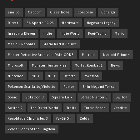
amiibo
Capcom
Classifiche
Concorso
Consigli
Direct
EA Sports FC 26
Hardware
Hogwarts Legacy
Inazuma Eleven
Indie
Indie World
Koei-Tecmo
Mario
Mario + Rabbids
Mario Kart 8 Deluxe
Master Detective Archives: RAIN CODE
Metroid
Metroid Prime 4
Microsoft
Monster Hunter Rise
Mortal Kombat 1
News
Nintendo
NISA
NSO
Offerte
Pokémon
Pokémon Scarlatto/Violetto
Rumor
Shin Megami Tensei
Sonic
Splatoon 3
Square Enix
Street Fighter 6
Switch
Switch 2
The Outer World
Trails
Turtle Beach
Vendite
Xenoblade Chronicles 3
Yu-Gi-Oh
Zelda
Zelda: Tears of the Kingdom