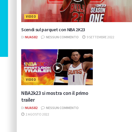
VIDEO
Scendi sul parquet con NBA 2K23
DI
NUAS82
NESSUN COMMENTO
9 SETTEMBRE 2022
VIDEO
NBA2k23 si mostra con il primo
trailer
DI
NUAS82
NESSUN COMMENTO
2 AGOSTO 2022