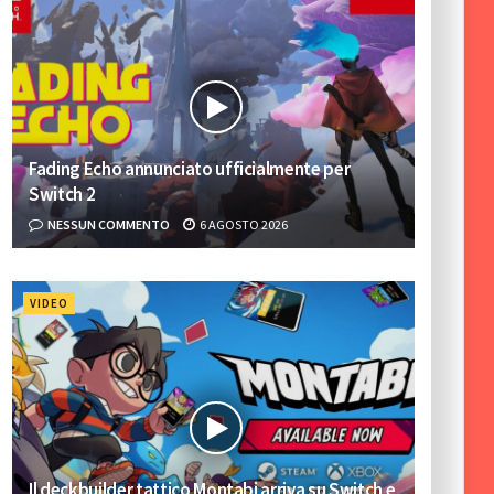
Fading Echo annunciato ufficialmente per
Switch 2
NESSUN COMMENTO
6 AGOSTO 2026
VIDEO
Il deckbuilder tattico Montabi arriva su Switch e