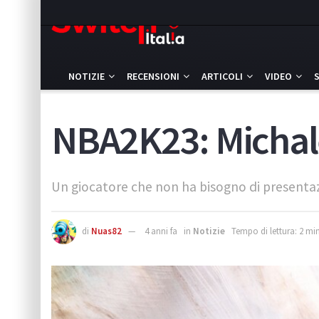
NOTIZIE
RECENSIONI
ARTICOLI
VIDEO
NBA2K23: Michale
Un giocatore che non ha bisogno di presentazi
di
Nuas82
4 anni fa
in
Notizie
Tempo di lettura: 2 min