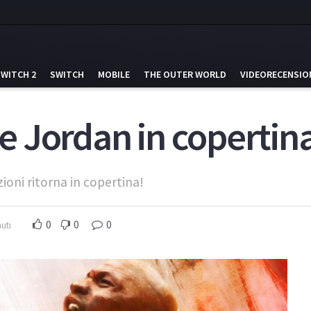
SWITCH 2
SWITCH
MOBILE
THE OUTER WORLD
VIDEORECENSIO
 Jordan in copertin
oni ritorna in copertina!
0
0
0
uti