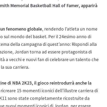
ith Memorial Basketball Hall of Famer, apparirà
n un fenomeno globale
, rendendo l’atleta un nome
to sul mondo del basket. Per il 24esimo anno di
 tema della campagna di quest’anno: Rispondi alla
uazione, Jordan torna ad essere protagonista di
à a vecchi e nuovi fan di celebrare un talento che
la sua carriera.
tine di NBA 2K23, il gioco reintrodurrà anche la
 ricreare 15 momenti iconici dell’illustre carriera di
A 2K11 sono state completamente ricostruite da
ue nuovi momenti iconici di Jordan, per essere