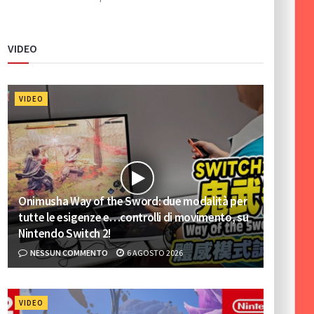
VIDEO
VIDEO
Onimusha Way of the Sword: due modalità per
tutte le esigenze e…controlli di movimento, su
Nintendo Switch 2!
NESSUN COMMENTO
6 AGOSTO 2026
VIDEO