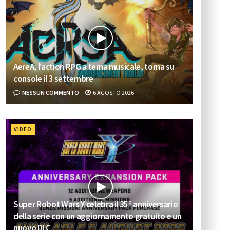
AereA, l’action RPG a tema musicale, torna su
console il 3 settembre
NESSUN COMMENTO
6 AGOSTO 2026
VIDEO
Super Robot Wars Y celebra il 35° anniversario
della serie con un aggiornamento gratuito e un
nuovo DLC