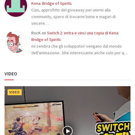
Kena: Bridge of Spirits
Ciao, approfitto del giveaway per unirmi alla
community, spero di trovarmi bene e magari di
vincere…
RocK
on
Switch 2: entra e vinci una copia di Kena:
Bridge of Spirits
mi sembra che gli sviluppatori vengano dal mondo
dell'animazione...bhe interessante anche solo per q…
VIDEO
VIDEO