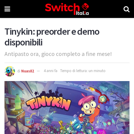
Tinykin: preorder e demo
disponibili
Antipasto ora, gioco completo a fine mese!
di
Nuas82
4 anni fa
Tempo di lettura: un minuto