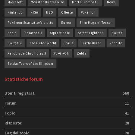
Microsoft
Monster Hunter Rise
Mortal Kombat 1
News
Nintendo
NISA
NSO
Offerte
Pokémon
Pokémon Scarlatto/Violetto
Rumor
Shin Megami Tensei
Sonic
Splatoon 3
Square Enix
Street Fighter 6
Switch
Switch 2
The Outer World
Trails
Turtle Beach
Vendite
Xenoblade Chronicles 3
Yu-Gi-Oh
Zelda
Zelda: Tears of the Kingdom
Statistiche forum
Utenti registrati
560
Forum
11
Topic
41
Risposte
28
Tag del topic
20