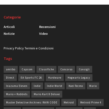
Categorie
Articoli
Recensioni
Notizie
Video
Privacy Policy
Termini e Condizioni
Tags
amiibo
Capcom
Classifiche
Concorso
Consigli
Direct
EA Sports FC 26
Hardware
Hogwarts Legacy
Inazuma Eleven
Indie
Indie World
Koei-Tecmo
Mario
Mario + Rabbids
Mario Kart 8 Deluxe
Master Detective Archives: RAIN CODE
Metroid
Metroid Prime 4