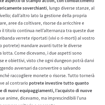
rte aspetto di stampo action, con combattimenti
mericamente soverchianti
, lungo diverse stanze, al
ivello; dall’altro lato la gestione della propria
re, aree da coltivare, risorse da arricchire e
to il titolo continua nell’alternanza tra queste due
ribanda verrete riportati (vivi o ri-morti) al vostro
potrete) mandare avanti tutte le diverse
ella lotta. Come dicevamo, i due aspetti sono
se e obiettivi, visto che ogni dungeon potrà darvi
figgendo avversari da convertire o salvando
onché raccogliere monete o risorse. Tutto tornerà
ove al contrario
potrete investire tutto quanto
ne di nuovi equipaggiamenti, l’acquisto di nuove
ue anime, dicevamo, ma imprescindibili l’una