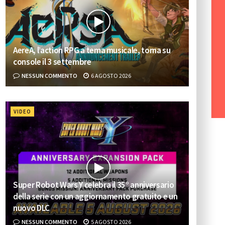
AereA, l’action RPG a tema musicale, torna su
console il 3 settembre
NESSUN COMMENTO
6 AGOSTO 2026
VIDEO
Super Robot Wars Y celebra il 35° anniversario
della serie con un aggiornamento gratuito e un
nuovo DLC
NESSUN COMMENTO
5 AGOSTO 2026