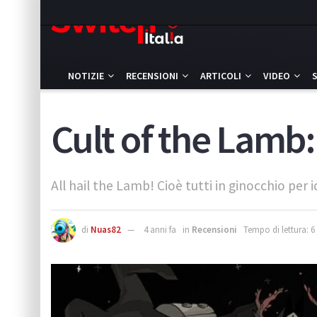
NOTIZIE
RECENSIONI
ARTICOLI
VIDEO
Cult of the Lamb:
All hail the Lamb! Cioè tutti in ginocchio per 
di
Nuas82
4 anni fa
in
Recensioni
Tempo di lettura: 6