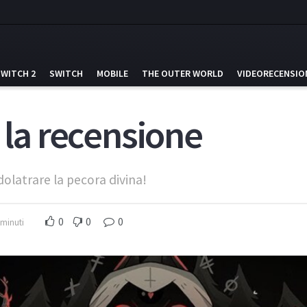
SWITCH 2
SWITCH
MOBILE
THE OUTER WORLD
VIDEORECENSIO
 la recensione
idolatrare la pecora divina!
0
0
0
 minuti