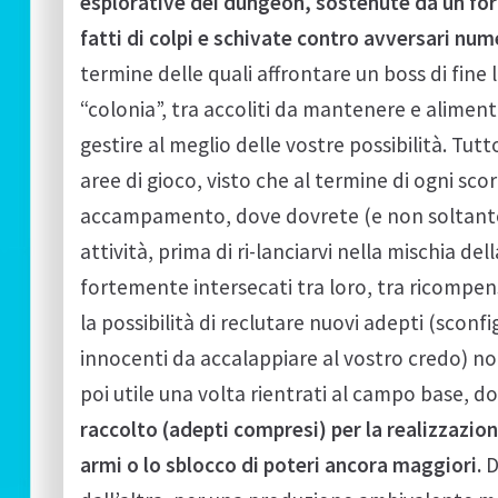
esplorative dei dungeon, sostenute da un fo
fatti di colpi e schivate contro avversari nu
termine delle quali affrontare un boss di fine l
“colonia”, tra accoliti da mantenere e alimenta
gestire al meglio delle vostre possibilità. Tut
aree di gioco, visto che al termine di ogni scor
accampamento, dove dovrete (e non soltanto 
attività, prima di ri-lanciarvi nella mischia d
fortemente intersecati tra loro, tra ricompen
la possibilità di reclutare nuovi adepti (scon
innocenti da accalappiare al vostro credo) n
poi utile una volta rientrati al campo base, d
raccolto (adepti compresi) per la realizzazio
armi o lo sblocco di poteri ancora maggiori.
D