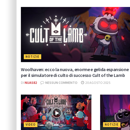
NOTIZIE
Woolhaven: ecco la nuova, enorme e gelida espansione
per il simulatore di culto di successo Cult of the Lamb
DI
NUAS82
NESSUN COMMENTO
20 AGOSTO 2025
VIDEO
NOTIZIE