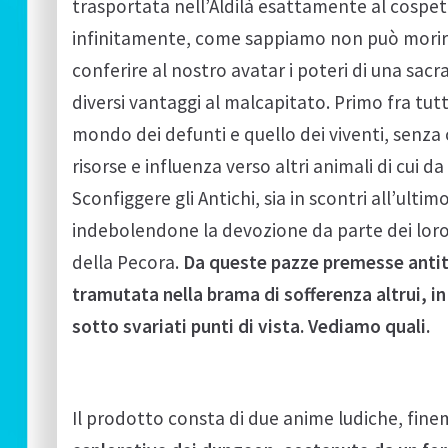
trasportata nell’Aldilà esattamente al cospe
infinitamente, come sappiamo non può morire)
conferire al nostro avatar i poteri di una sac
diversi vantaggi al malcapitato. Primo fra tutti
mondo dei defunti e quello dei viventi, senza 
risorse e influenza verso altri animali di cui 
Sconfiggere gli Antichi, sia in scontri all’ulti
indebolendone la devozione da parte dei loro 
della Pecora.
Da queste pazze premesse antite
tramutata nella brama di sofferenza altrui, 
sotto svariati punti di vista. Vediamo quali.
Il prodotto consta di due anime ludiche, finem