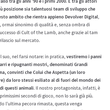
 tra gli anni ’90 e i primi 2000. E tra gli attori
 posizione sia talentuosi team di sviluppo che
uesto ambito che rientra appieno Devolver Digital
,
 ormai sinonimo di qualità e, senza ombra di
successo di Cult of the Lamb, anche grazie al tam
 rilascio sul mercato.
 suo, nel farsi notare: in pratica,
vestiremo i panni
zarri e ripugnanti mostri, denominati Grandi
na, convinti che Colui che Aspetta (un loro
) da loro stessi esiliato al di fuori del mondo dei
 di questi animali
. Il nostro protagonista, infatti, è
primissimi secondi di gioco, non lo sarà già più.
ndo l’ultima pecora rimasta, questa venga