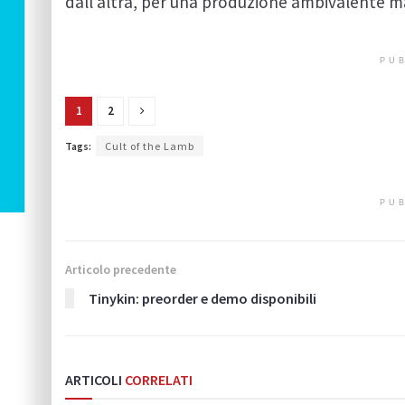
dall’altra, per una produzione ambivalente m
PUB
1
2
Tags:
Cult of the Lamb
PUB
Articolo precedente
Tinykin: preorder e demo disponibili
ARTICOLI
CORRELATI