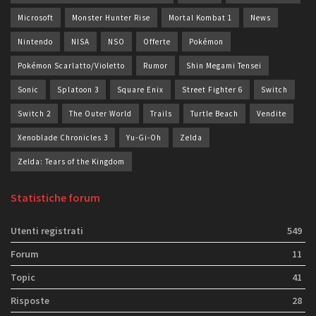
Microsoft
Monster Hunter Rise
Mortal Kombat 1
News
Nintendo
NISA
NSO
Offerte
Pokémon
Pokémon Scarlatto/Violetto
Rumor
Shin Megami Tensei
Sonic
Splatoon 3
Square Enix
Street Fighter 6
Switch
Switch 2
The Outer World
Trails
Turtle Beach
Vendite
Xenoblade Chronicles 3
Yu-Gi-Oh
Zelda
Zelda: Tears of the Kingdom
Statistiche forum
Utenti registrati
549
Forum
11
Topic
41
Risposte
28