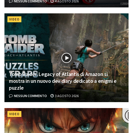
NESSUN COMMENTO
4 AGOSTO 2026
VIDEO
Tomb Raider: Legacy of Atlantis di Amazon si
mostra in un nuovo dev diary dedicato a enigmi e
puzzle
NESSUN COMMENTO
3 AGOSTO 2026
VIDEO