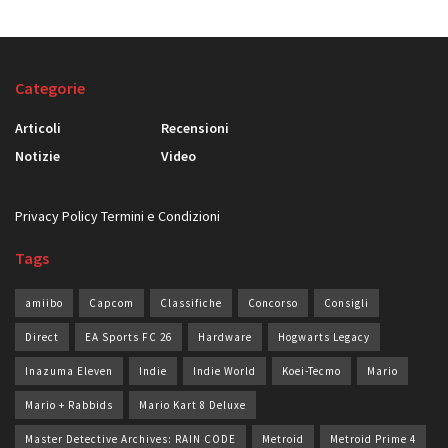
Categorie
Articoli
Recensioni
Notizie
Video
Privacy Policy
Termini e Condizioni
Tags
amiibo
Capcom
Classifiche
Concorso
Consigli
Direct
EA Sports FC 26
Hardware
Hogwarts Legacy
Inazuma Eleven
Indie
Indie World
Koei-Tecmo
Mario
Mario + Rabbids
Mario Kart 8 Deluxe
Master Detective Archives: RAIN CODE
Metroid
Metroid Prime 4