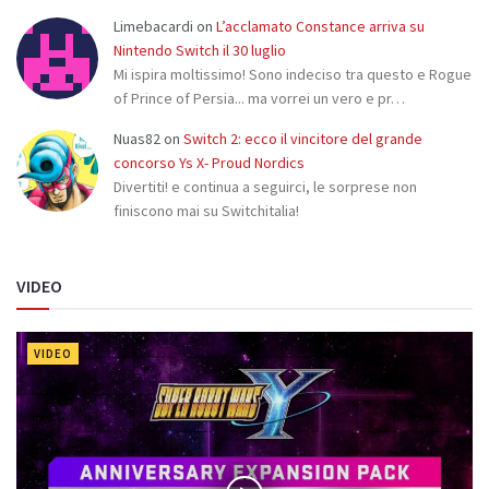
Limebacardi
on
L’acclamato Constance arriva su
Nintendo Switch il 30 luglio
Mi ispira moltissimo! Sono indeciso tra questo e Rogue
of Prince of Persia... ma vorrei un vero e pr…
Nuas82
on
Switch 2: ecco il vincitore del grande
concorso Ys X- Proud Nordics
Divertiti! e continua a seguirci, le sorprese non
finiscono mai su Switchitalia!
VIDEO
VIDEO