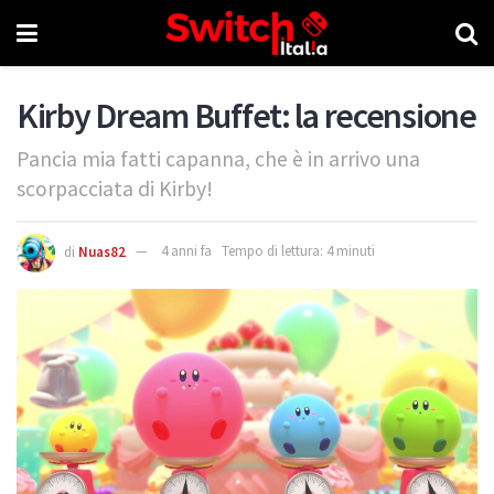
Kirby Dream Buffet: la recensione
Pancia mia fatti capanna, che è in arrivo una
scorpacciata di Kirby!
di
Nuas82
4 anni fa
Tempo di lettura: 4 minuti