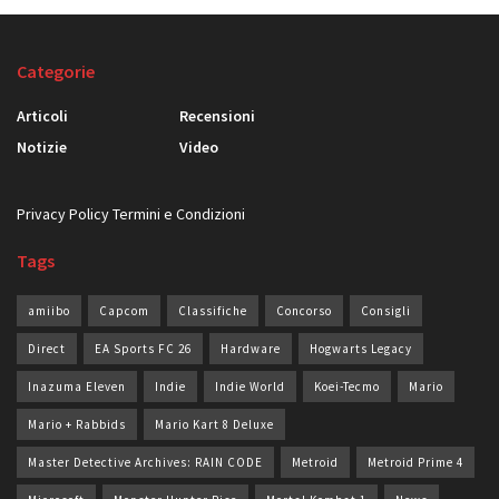
Categorie
Articoli
Recensioni
Notizie
Video
Privacy Policy
Termini e Condizioni
Tags
amiibo
Capcom
Classifiche
Concorso
Consigli
Direct
EA Sports FC 26
Hardware
Hogwarts Legacy
Inazuma Eleven
Indie
Indie World
Koei-Tecmo
Mario
Mario + Rabbids
Mario Kart 8 Deluxe
Master Detective Archives: RAIN CODE
Metroid
Metroid Prime 4