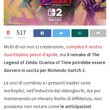
0
517
SHARES
VIEWS
Molti di voi non ci crederanno,
complice il nostro
riuscitissimo pesce d’aprile
, ma
il remake di The
Legend of Zelda: Ocarina of Time potrebbe essere
davvero in uscita per Nintendo Switch 2.
Le voci di corridoio e i presunti insider sono
molteplici, nell’industria dei videogiochi, ma pur
mantenendo un elevato livello di diffidenza, non
possiamo non notare come
le anticipazioni