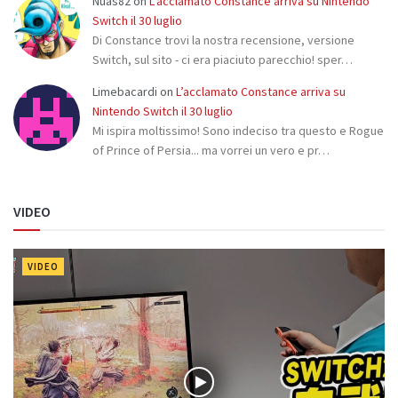
Nuas82
on
L’acclamato Constance arriva su Nintendo
Switch il 30 luglio
Di Constance trovi la nostra recensione, versione
Switch, sul sito - ci era piaciuto parecchio! sper…
Limebacardi
on
L’acclamato Constance arriva su
Nintendo Switch il 30 luglio
Mi ispira moltissimo! Sono indeciso tra questo e Rogue
of Prince of Persia... ma vorrei un vero e pr…
VIDEO
VIDEO