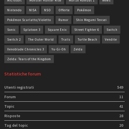
Microsoft
Monster Hunter Rise
Mortal Kombat 1
News
Nintendo
NISA
NSO
Offerte
Pokémon
Pokémon Scarlatto/Violetto
Rumor
Shin Megami Tensei
Sonic
Splatoon 3
Square Enix
Street Fighter 6
Switch
Switch 2
The Outer World
Trails
Turtle Beach
Vendite
Xenoblade Chronicles 3
Yu-Gi-Oh
Zelda
Zelda: Tears of the Kingdom
Statistiche forum
Utenti registrati
549
Forum
11
Topic
41
Risposte
28
Tag del topic
20