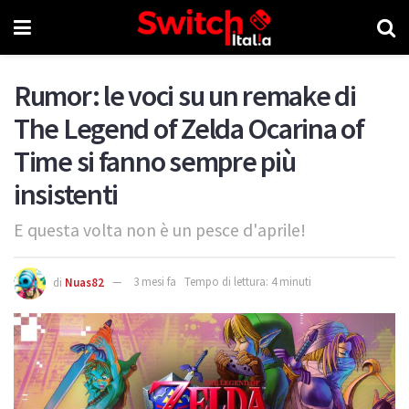
Rumor: le voci su un remake di
The Legend of Zelda Ocarina of
Time si fanno sempre più
insistenti
E questa volta non è un pesce d'aprile!
di
Nuas82
3 mesi fa
Tempo di lettura: 4 minuti