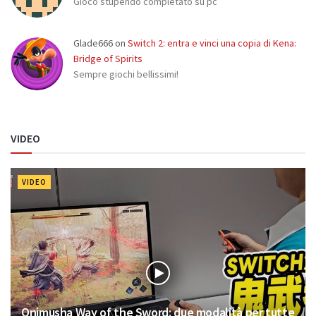
Gioco stupendo completato su pc
Glade666
on
Switch 2: entra e vinci una copia di Kena:
Bridge of Spirits
Sempre giochi bellissimi!
VIDEO
VIDEO
Onimusha Way of the Sword: due modalità per tutte