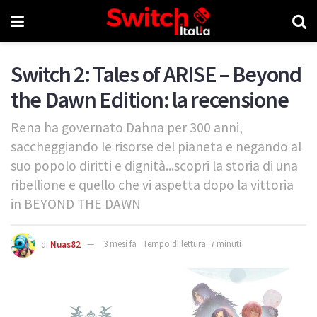
Switch 2: Tales of ARISE – Beyond
the Dawn Edition: la recensione
Rena ha governato Dahna per 300 anni,
saccheggiando le risorse del pianeta e negando al
suo popolo diritti e dignità...scopri la storia di una
ribellione e quello che vi aspetta dopo la vittoria
in BEYOND THE DAWN
di
Nuas82
3 mesi fa
Tempo di lettura: 7 minuti