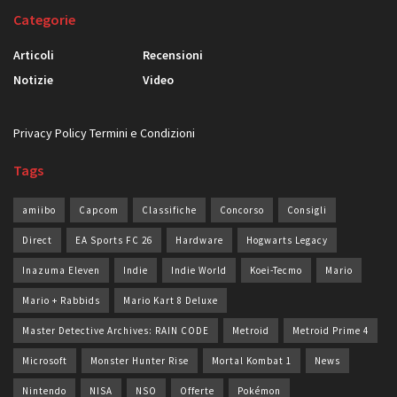
Categorie
Articoli
Recensioni
Notizie
Video
Privacy Policy
Termini e Condizioni
Tags
amiibo
Capcom
Classifiche
Concorso
Consigli
Direct
EA Sports FC 26
Hardware
Hogwarts Legacy
Inazuma Eleven
Indie
Indie World
Koei-Tecmo
Mario
Mario + Rabbids
Mario Kart 8 Deluxe
Master Detective Archives: RAIN CODE
Metroid
Metroid Prime 4
Microsoft
Monster Hunter Rise
Mortal Kombat 1
News
Nintendo
NISA
NSO
Offerte
Pokémon