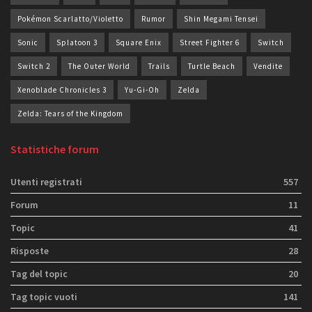
Pokémon Scarlatto/Violetto
Rumor
Shin Megami Tensei
Sonic
Splatoon 3
Square Enix
Street Fighter 6
Switch
Switch 2
The Outer World
Trails
Turtle Beach
Vendite
Xenoblade Chronicles 3
Yu-Gi-Oh
Zelda
Zelda: Tears of the Kingdom
Statistiche forum
Utenti registrati
557
Forum
11
Topic
41
Risposte
28
Tag del topic
20
Tag topic vuoti
141