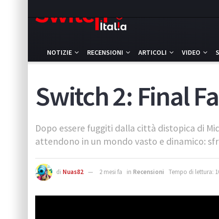
NOTIZIE
RECENSIONI
ARTICOLI
VIDEO
Switch 2: Final Fa
Dopo essere fuggiti dalla città distopica di M
attendono in un mondo vasto e dinamico: sfre
di
Nuas82
2 mesi fa
in
Recensioni
Tempo di lettura: 1