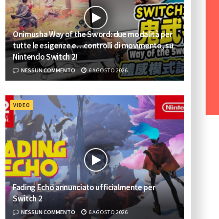
Onimusha Way of the Sword: due modalità per
tutte le esigenze e…controlli di movimento, su
Nintendo Switch 2!
NESSUN COMMENTO
6 AGOSTO 2026
VIDEO
Fading Echo annunciato ufficialmente per
Switch 2
NESSUN COMMENTO
6 AGOSTO 2026