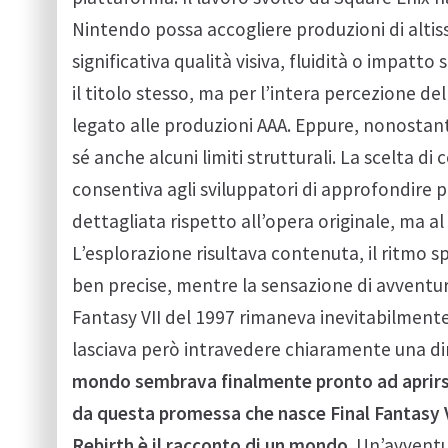
Nintendo possa accogliere produzioni di altiss
significativa qualità visiva, fluidità o impatt
il titolo stesso, ma per l’intera percezione de
legato alle produzioni AAA. Eppure, nonosta
sé anche alcuni limiti strutturali. La scelta di
consentiva agli sviluppatori di approfondire p
dettagliata rispetto all’opera originale, ma 
L’esplorazione risultava contenuta, il ritmo s
ben precise, mentre la sensazione di avventura
Fantasy VII del 1997 rimaneva inevitabilmente
lasciava però intravedere chiaramente una di
mondo sembrava finalmente pronto ad aprirsi d
da questa promessa che nasce Final Fantasy VI
Rebirth è il racconto di un mondo.
Un’avventu