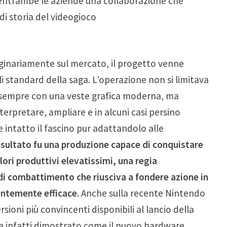
a entrambe le aziende una collaborazione che
di storia del videogioco
ginariamente sul mercato, il progetto venne
i standard della saga. L’operazione non si limitava
di sempre con una veste grafica moderna, ma
erpretare, ampliare e in alcuni casi persino
 intatto il fascino pur adattandolo alle
risultato fu una produzione capace di conquistare
lori produttivi elevatissimi, una regia
di combattimento che riusciva a fondere azione in
entemente efficace
. Anche sulla recente Nintendo
sioni più convincenti disponibili al lancio della
ha infatti dimostrato come il nuovo hardware