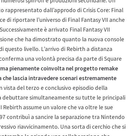
 di numerosi spin-off e produzioni secondarie. Un
o rappresentato dall’approdo di Crisis Core: Final
 di riportare l’universo di Final Fantasy VII anche
uccessivamente è arrivato Final Fantasy VII
rsione che ha dimostrato quanto la nuova console
i questo livello. L’arrivo di Rebirth a distanza
 conferma una volontà precisa da parte di Square
orma pienamente coinvolta nel progetto remake
ta che lascia intravedere scenari estremamente
n vista del terzo e conclusivo episodio della
a debuttare simultaneamente su tutte le principali
I Rebirth assume un valore che va oltre le sue
 1997 contribuì a sancire la separazione tra Nintendo
ressivo riavvicinamento. Una sorta di cerchio che si