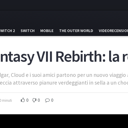
SWITCH 2
SWITCH
MOBILE
THE OUTER WORLD
VIDEORECENSIO
ntasy VII Rebirth: la
idgar, Cloud e i suoi amici partono per un nuovo viaggio
ccia attraverso pianure verdeggianti in sella a un cho
0
0
0
0 minuti