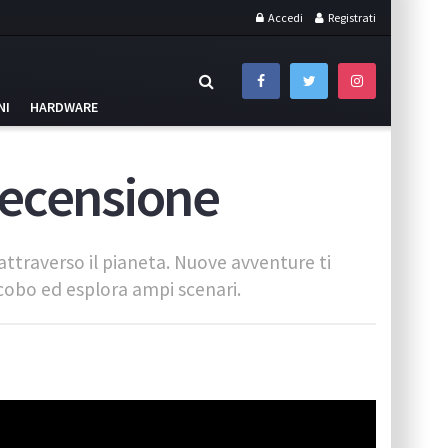
Accedi
Registrati
NI
HARDWARE
 recensione
 attraverso il pianeta. Nuove avventure ti
cobo ed esplora ampi scenari.