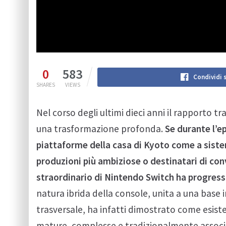
0
583
Condividi 
SHARES
VIEWS
Nel corso degli ultimi dieci anni il rapporto tr
una trasformazione profonda.
Se durante l’e
piattaforme della casa di Kyoto come a siste
produzioni più ambiziose o destinatari di con
straordinario di Nintendo Switch ha progres
natura ibrida della console, unita a una base
trasversale, ha infatti dimostrato come esis
mature, complesse e tradizionalmente associat