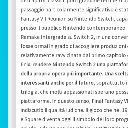
dei capitoli classici, poi il graduale recupero
passaggio particolarmente significativo è stat
Fantasy VII Reunion su Nintendo Switch, capace
presso il pubblico Nintendo contemporaneo. S
Remake Intergrade su Switch 2, in una conve
fosse ormai in grado di accogliere produzioni d
relativamente ravvicinata dal primo capitolo
Enix:
rendere Nintendo Switch 2 una piattaf
della propria opera più importante. Una scel
interessanti anche per il futuro
, soprattutto i
trilogia, che molti appassionati sperano poss
piattaforme. In questo senso, Final Fantasy VI
indiscutibili qualità ludiche. Il gioco che nel
e Square diventa oggi il simbolo del loro prog