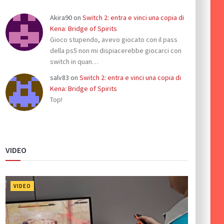
Akira90
on
Switch 2: entra e vinci una copia di
Kena: Bridge of Spirits
Gioco stupendo, avevo giocato con il pass
della ps5 non mi dispiacerebbe giocarci con
switch in quan…
salv83
on
Switch 2: entra e vinci una copia di
Kena: Bridge of Spirits
Top!
VIDEO
VIDEO