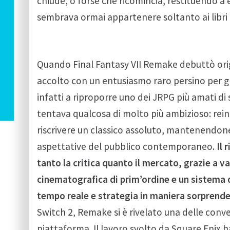
chiude, o forse che ricomincia, restituendo 
sembrava ormai appartenere soltanto ai libri 
Quando Final Fantasy VII Remake debuttò ori
accolto con un entusiasmo raro persino per gl
infatti a riproporre uno dei JRPG più amati 
tentava qualcosa di molto più ambizioso: reint
riscrivere un classico assoluto, mantenendone
aspettative del pubblico contemporaneo.
Il 
tanto la critica quanto il mercato, grazie a va
cinematografica di prim’ordine e un sistema 
tempo reale e strategia in maniera sorprend
Switch 2, Remake si è rivelato una delle conver
piattaforma. Il lavoro svolto da Square Enix 