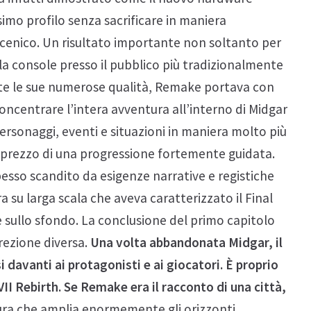
imo profilo senza sacrificare in maniera
o scenico. Un risultato importante non soltanto per
lla console presso il pubblico più tradizionalmente
nte le sue numerose qualità, Remake portava con
 concentrare l’intera avventura all’interno di Midgar
ersonaggi, eventi e situazioni in maniera molto più
al prezzo di una progressione fortemente guidata.
pesso scandito da esigenze narrative e registiche
 su larga scala che aveva caratterizzato il Final
 sullo sfondo. La conclusione del primo capitolo
rezione diversa.
Una volta abbandonata Midgar, il
avanti ai protagonisti e ai giocatori. È proprio
I Rebirth. Se Remake era il racconto di una città,
ra che amplia enormemente gli orizzonti