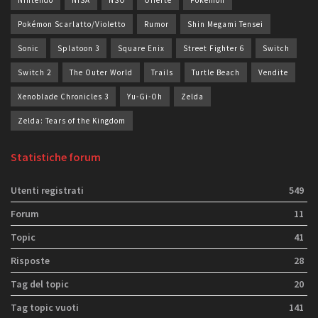
Nintendo
NISA
NSO
Offerte
Pokémon
Pokémon Scarlatto/Violetto
Rumor
Shin Megami Tensei
Sonic
Splatoon 3
Square Enix
Street Fighter 6
Switch
Switch 2
The Outer World
Trails
Turtle Beach
Vendite
Xenoblade Chronicles 3
Yu-Gi-Oh
Zelda
Zelda: Tears of the Kingdom
Statistiche forum
Utenti registrati
549
Forum
11
Topic
41
Risposte
28
Tag del topic
20
Tag topic vuoti
141