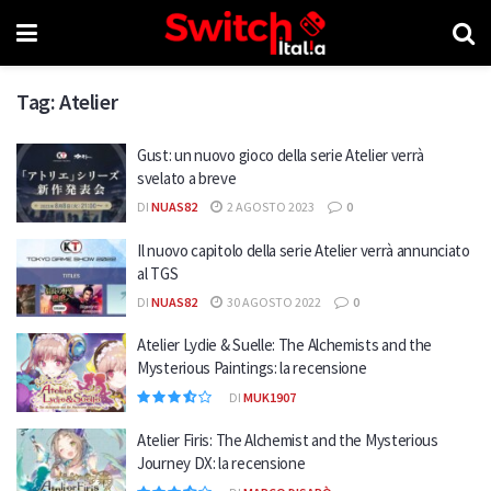
Tag:
Atelier
Gust: un nuovo gioco della serie Atelier verrà
svelato a breve
DI
NUAS82
2 AGOSTO 2023
0
Il nuovo capitolo della serie Atelier verrà annunciato
al TGS
DI
NUAS82
30 AGOSTO 2022
0
Atelier Lydie & Suelle: The Alchemists and the
Mysterious Paintings: la recensione
DI
MUK1907
Atelier Firis: The Alchemist and the Mysterious
Journey DX: la recensione