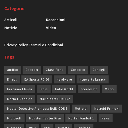
Categorie
Articoli
Recensioni
Notizie
Video
Privacy Policy
Termini e Condizioni
Tags
amiibo
Capcom
Classifiche
Concorso
Consigli
Direct
EA Sports FC 26
Hardware
Hogwarts Legacy
Inazuma Eleven
Indie
Indie World
Koei-Tecmo
Mario
Mario + Rabbids
Mario Kart 8 Deluxe
Master Detective Archives: RAIN CODE
Metroid
Metroid Prime 4
Microsoft
Monster Hunter Rise
Mortal Kombat 1
News