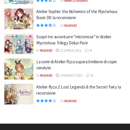
DI
MARCO DISARÒ
Atelier Sophie: the Alchemist of the Mysterious
Book DX: la recensione
DI
NUAS82
Scopri tre avventurre “misteriose” in Atelier
Mysterious Trilogy Delux Pack
DI
NUAS82
22 APRILE 2021
0
La serie di Atelier Ryza supera il milione di copie
vendute
DI
NUAS82
29 MARZO 2021
0
Atelier Ryza 2: Lost Legends & the Secret Fairy: la
recensione
DI
NUAS82