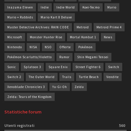
Inazuma Eleven
Indie
Indie World
Koei-Tecmo
Mario
Mario + Rabbids
Mario Kart 8 Deluxe
Master Detective Archives: RAIN CODE
Metroid
Metroid Prime 4
Microsoft
Monster Hunter Rise
Mortal Kombat 1
News
Nintendo
NISA
NSO
Offerte
Pokémon
Pokémon Scarlatto/Violetto
Rumor
Shin Megami Tensei
Sonic
Splatoon 3
Square Enix
Street Fighter 6
Switch
Switch 2
The Outer World
Trails
Turtle Beach
Vendite
Xenoblade Chronicles 3
Yu-Gi-Oh
Zelda
Zelda: Tears of the Kingdom
Statistiche forum
Utenti registrati
560