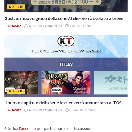
NOTIZIE
Gust: un nuovo gioco della serie Atelier verrà svelato a breve
DI
NUAS82
NESSUN COMMENTO
2 AGOSTO 2023
NOTIZIE
Il nuovo capitolo della serie Atelier verrà annunciato al TGS
DI
NUAS82
NESSUN COMMENTO
30 AGOSTO 2022
Effettua
l'accesso
per partecipare alla discussione.