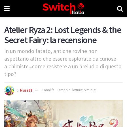
Atelier Ryza 2: Lost Legends & the
Secret Fairy: la recensione
In un mondo fatato, antiche rovine non
aspettano altro che essere esplorate da curiose
alchimiste...come resistere a un preludio di questo
tipo?
di
Nuas82
5 anni fa
Tempo di lettura: 5 minuti