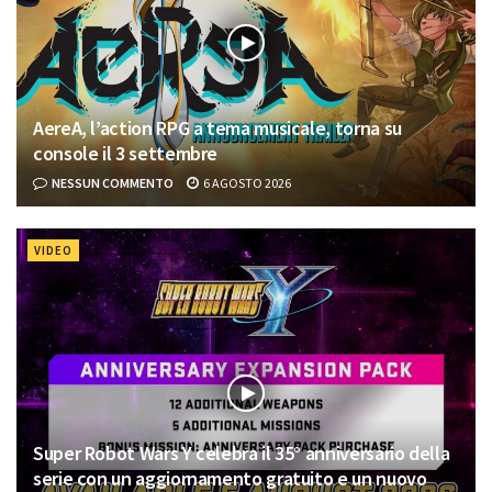
AereA, l’action RPG a tema musicale, torna su
console il 3 settembre
NESSUN COMMENTO
6 AGOSTO 2026
VIDEO
Super Robot Wars Y celebra il 35° anniversario della
serie con un aggiornamento gratuito e un nuovo