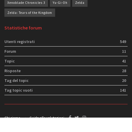
Xenoblade Chronicles 3
Yu-Gi-Oh
Zelda
Zelda: Tears of the Kingdom
Statistiche forum
Utenti registrati
549
Forum
11
Topic
41
Risposte
28
Tag del topic
20
Tag topic vuoti
141
Chi siamo
Guida alle valutazioni
© 2021
Switch Italia
- Sede legale: Via Filippo Tajani 16, 20133 - Milano.