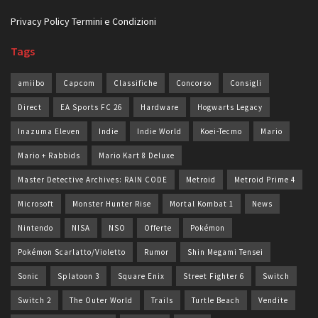
Privacy Policy
Termini e Condizioni
Tags
amiibo
Capcom
Classifiche
Concorso
Consigli
Direct
EA Sports FC 26
Hardware
Hogwarts Legacy
Inazuma Eleven
Indie
Indie World
Koei-Tecmo
Mario
Mario + Rabbids
Mario Kart 8 Deluxe
Master Detective Archives: RAIN CODE
Metroid
Metroid Prime 4
Microsoft
Monster Hunter Rise
Mortal Kombat 1
News
Nintendo
NISA
NSO
Offerte
Pokémon
Pokémon Scarlatto/Violetto
Rumor
Shin Megami Tensei
Sonic
Splatoon 3
Square Enix
Street Fighter 6
Switch
Switch 2
The Outer World
Trails
Turtle Beach
Vendite