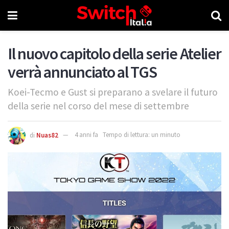
Il nuovo capitolo della serie Atelier
verrà annunciato al TGS
Koei-Tecmo e Gust si preparano a svelare il futuro
della serie nel corso del mese di settembre
di
Nuas82
4 anni fa
Tempo di lettura: un minuto