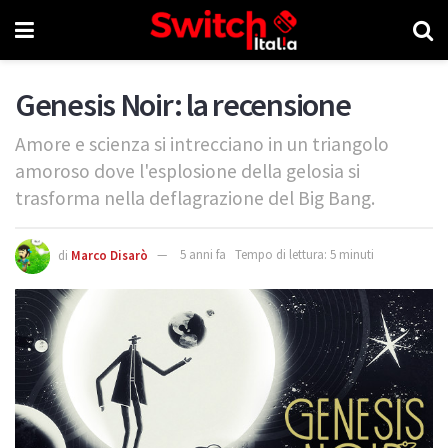
Genesis Noir: la recensione
Amore e scienza si intrecciano in un triangolo
amoroso dove l'esplosione della gelosia si
trasforma nella deflagrazione del Big Bang.
di
Marco Disarò
5 anni fa
Tempo di lettura: 5 minuti