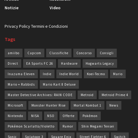
Notizie
Video
Privacy Policy
Termini e Condizioni
Tags
amiibo
Capcom
Classifiche
Concorso
Consigli
Direct
EA Sports FC 26
Hardware
Hogwarts Legacy
Inazuma Eleven
Indie
Indie World
Koei-Tecmo
Mario
Mario + Rabbids
Mario Kart 8 Deluxe
Master Detective Archives: RAIN CODE
Metroid
Metroid Prime 4
Microsoft
Monster Hunter Rise
Mortal Kombat 1
News
Nintendo
NISA
NSO
Offerte
Pokémon
Pokémon Scarlatto/Violetto
Rumor
Shin Megami Tensei
Sonic
Splatoon 3
Square Enix
Street Fighter 6
Switch