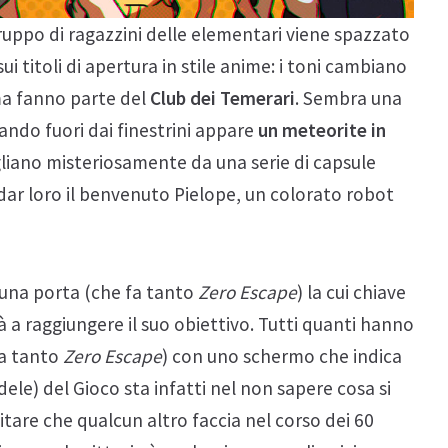
gruppo di ragazzini delle elementari viene spazzato
i titoli di apertura in stile anime: i toni cambiano
ma fanno parte del
Club dei Temerari
. Sembra una
ando fuori dai finestrini appare
un meteorite in
vegliano misteriosamente da una serie di capsule
 dar loro il benvenuto Pielope, un colorato robot
 una porta (che fa tanto
Zero Escape
) la cui chiave
à a raggiungere il suo obiettivo. Tutti quanti hanno
fa tanto
Zero Escape
) con uno schermo che indica
rudele) del Gioco sta infatti nel non sapere cosa si
itare che qualcun altro faccia nel corso dei 60