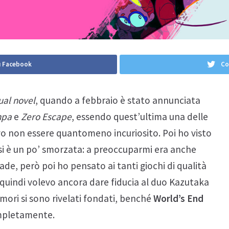
u Facebook
Co
ual novel
, quando a febbraio è stato annunciata
npa
e
Zero
Escape
, essendo quest’ultima una delle
vo non essere quantomeno incuriosito. Poi ho visto
si è un po’ smorzata: a preoccuparmi era anche
ade, però poi ho pensato ai tanti giochi di qualità
 quindi volevo ancora dare fiducia al duo Kazutaka
mori si sono rivelati fondati, benché
World’s End
ompletamente.