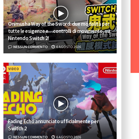
Onimusha Way of the Sword: due modalità per
tutte le esigenze e…controlli di movimento, su
Nintendo Switch 2!
NESSUN COMMENTO
6 AGOSTO 2026
VIDEO
Fading Echo annunciato ufficialmente per
Switch 2
NESSUN COMMENTO
6 AGOSTO 2026