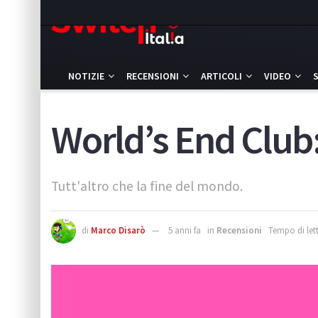
NOTIZIE
RECENSIONI
ARTICOLI
VIDEO
World’s End Club:
Tutt'altro che la fine del mondo.
di
Marco Disarò
5 anni fa
in
Recensioni
Tempo di lett