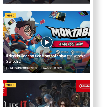
VIDEO
Il deckbuilder tattico Montabi arriva su Switch e
Switch 2
NESSUN COMMENTO
6 AGOSTO 2026
VIDEO