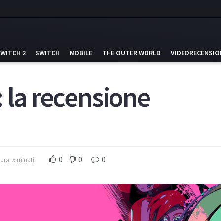
SWITCH 2
SWITCH
MOBILE
THE OUTER WORLD
VIDEORECENSIO
 la recensione
0
0
0
ura: 5 minuti