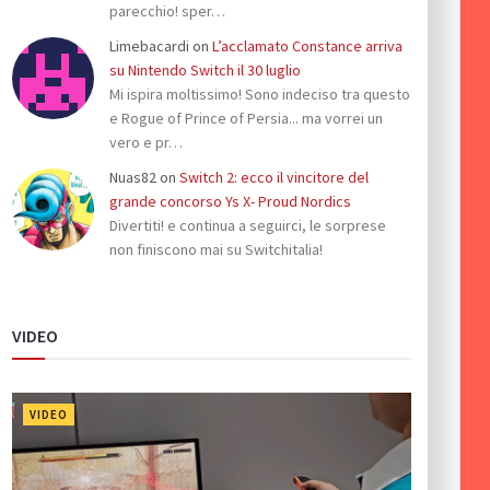
parecchio! sper…
Limebacardi
on
L’acclamato Constance arriva
su Nintendo Switch il 30 luglio
Mi ispira moltissimo! Sono indeciso tra questo
e Rogue of Prince of Persia... ma vorrei un
vero e pr…
Nuas82
on
Switch 2: ecco il vincitore del
grande concorso Ys X- Proud Nordics
Divertiti! e continua a seguirci, le sorprese
non finiscono mai su Switchitalia!
VIDEO
VIDEO