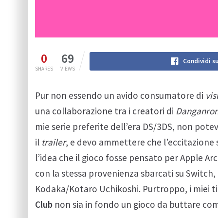
0
69
Condividi s
SHARES
VIEWS
Pur non essendo un avido consumatore di
vis
una collaborazione tra i creatori di
Danganro
mie serie preferite dell’era DS/3DS, non pote
il
trailer
, e devo ammettere che l’eccitazione 
l’idea che il gioco fosse pensato per Apple Arc
con la stessa provenienza sbarcati su Switch,
Kodaka/Kotaro Uchikoshi. Purtroppo, i miei ti
Club
non sia in fondo un gioco da buttare c