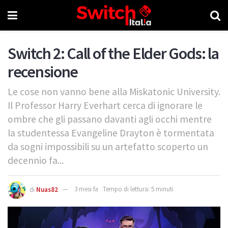
Switch 2: Call of the Elder Gods: la
recensione
Le cose non vanno bene alla Miskatonic University.
Il Professor Harry Everhart cerca di ignorare le
ombre che gli passano davanti agli occhi mentre
la studentessa Evangeline Drayton è tormentata
da sogni impossibili su un artefatto scoperto un
decennio fa...
di
Nuas82
3 mesi fa
Tempo di lettura: 5 minuti