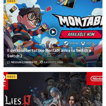
VIDEO
Il deckbuilder tattico Montabi arriva su Switch e
Switch 2
NESSUN COMMENTO
6 AGOSTO 2026
VIDEO