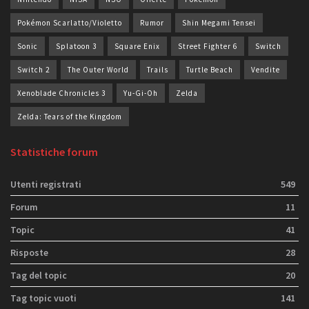
Pokémon Scarlatto/Violetto
Rumor
Shin Megami Tensei
Sonic
Splatoon 3
Square Enix
Street Fighter 6
Switch
Switch 2
The Outer World
Trails
Turtle Beach
Vendite
Xenoblade Chronicles 3
Yu-Gi-Oh
Zelda
Zelda: Tears of the Kingdom
Statistiche forum
Utenti registrati
549
Forum
11
Topic
41
Risposte
28
Tag del topic
20
Tag topic vuoti
141