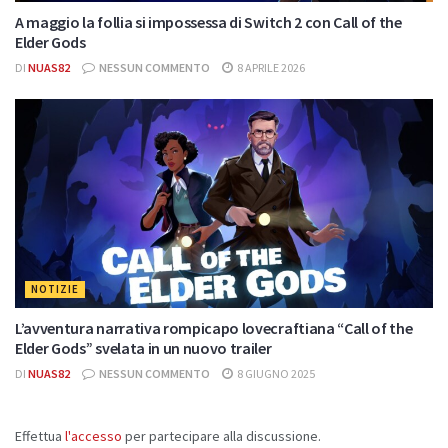
A maggio la follia si impossessa di Switch 2 con Call of the
Elder Gods
DI
NUAS82
NESSUN COMMENTO
8 APRILE 2026
NOTIZIE
L’avventura narrativa rompicapo lovecraftiana “Call of the
Elder Gods” svelata in un nuovo trailer
DI
NUAS82
NESSUN COMMENTO
8 GIUGNO 2025
Effettua
l'accesso
per partecipare alla discussione.