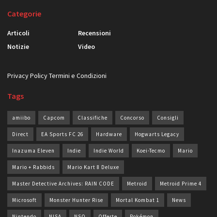
Categorie
Articoli
Recensioni
Notizie
Video
Privacy Policy
Termini e Condizioni
Tags
amiibo
Capcom
Classifiche
Concorso
Consigli
Direct
EA Sports FC 26
Hardware
Hogwarts Legacy
Inazuma Eleven
Indie
Indie World
Koei-Tecmo
Mario
Mario + Rabbids
Mario Kart 8 Deluxe
Master Detective Archives: RAIN CODE
Metroid
Metroid Prime 4
Microsoft
Monster Hunter Rise
Mortal Kombat 1
News
Nintendo
NISA
NSO
Offerte
Pokémon