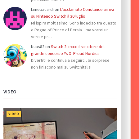
Limebacardi
on
L’acclamato Constance arriva
su Nintendo Switch il 30 luglio
Mi ispira moltissimo! Sono indeciso tra questo
e Rogue of Prince of Persia... ma vorrei un
vero e pr…
Nuas82
on
Switch 2: ecco il vincitore del
grande concorso Ys X- Proud Nordics
Divertiti! e continua a seguirci, le sorprese
non finiscono mai su Switchitalia!
VIDEO
VIDEO