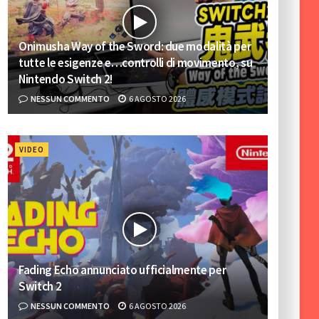
Onimusha Way of the Sword: due modalità per
tutte le esigenze e…controlli di movimento, su
Nintendo Switch 2!
NESSUN COMMENTO
6 AGOSTO 2026
VIDEO
Fading Echo annunciato ufficialmente per
Switch 2
NESSUN COMMENTO
6 AGOSTO 2026