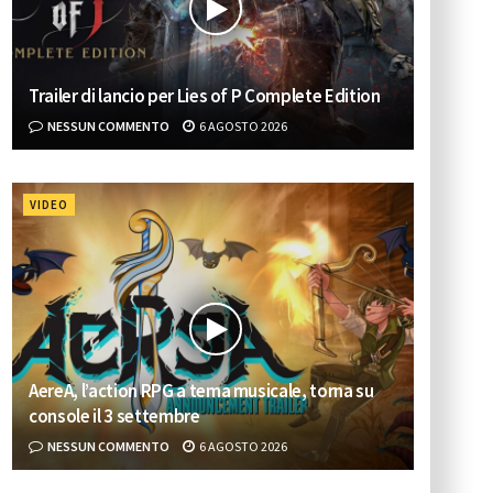
Trailer di lancio per Lies of P Complete Edition
NESSUN COMMENTO
6 AGOSTO 2026
VIDEO
AereA, l’action RPG a tema musicale, torna su
console il 3 settembre
NESSUN COMMENTO
6 AGOSTO 2026