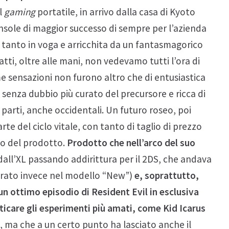
l
gaming
portatile, in arrivo dalla casa di Kyoto
console di maggior successo di sempre per l’azienda
tanto in voga e arricchita da un fantasmagorico
atti, oltre alle mani, non vedevamo tutti l’ora di
me sensazioni non furono altro che di entusiastica
senza dubbio più curato del precursore e ricca di
parti, anche occidentali. Un futuro roseo, poi
te del ciclo vitale, con tanto di taglio di prezzo
ino del prodotto.
Prodotto che nell’arco del suo
dall’XL passando addirittura per il 2DS, che andava
iorato invece nel modello “New”)
e, soprattutto,
un ottimo episodio di Resident Evil in esclusiva
icare gli esperimenti più amati, come Kid Icarus
, ma che a un certo punto ha lasciato anche il