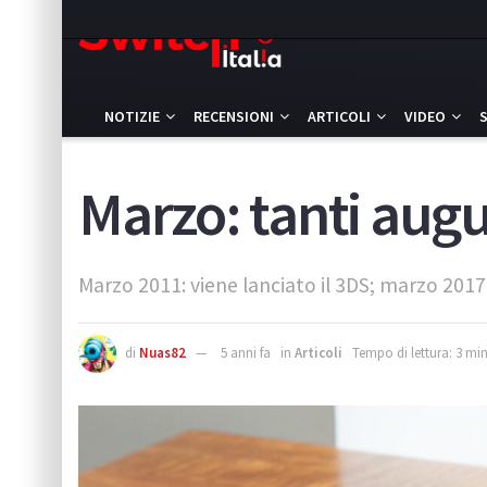
NOTIZIE
RECENSIONI
ARTICOLI
VIDEO
Marzo: tanti augu
Marzo 2011: viene lanciato il 3DS; marzo 2017:
di
Nuas82
5 anni fa
in
Articoli
Tempo di lettura: 3 min