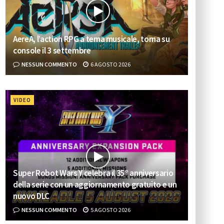
AereA, l’action RPG a tema musicale, torna su
console il 3 settembre
NESSUN COMMENTO
6 AGOSTO 2026
VIDEO
Super Robot Wars Y celebra il 35° anniversario
della serie con un aggiornamento gratuito e un
nuovo DLC
NESSUN COMMENTO
5 AGOSTO 2026