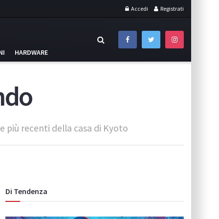
Accedi
Registrati
NI
HARDWARE
endo
e più recenti della casa di Kyoto
Di Tendenza