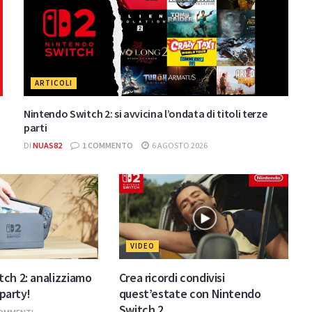
ARTICOLI
Nintendo Switch 2: si avvicina l’ondata di titoli terze
parti
DI
NUAS82
1 COMMENTO
6 AGOSTO 2026
VIDEO
ch 2: analizziamo
Crea ricordi condivisi
 party!
quest’estate con Nintendo
Switch 2