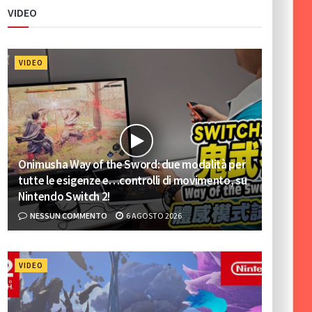
VIDEO
VIDEO
Onimusha Way of the Sword: due modalità per
tutte le esigenze e…controlli di movimento, su
Nintendo Switch 2!
NESSUN COMMENTO
6 AGOSTO 2026
VIDEO