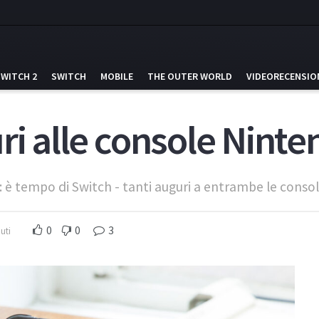
SWITCH 2
SWITCH
MOBILE
THE OUTER WORLD
VIDEORECENSIO
ri alle console Nint
 è tempo di Switch - tanti auguri a entrambe le consol
0
0
3
uti