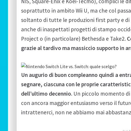
NIS, Square-Enix e Koei-Tecmo), complici le d
soprattutto in ambito Wii U, ma che col pass
soltanto di tutte le produzioni first party e
anche di inaspettati progetti di stampo oc
Project o (in particolare) Bethesda e Take2.
C
grazie al tardivo ma massiccio supporto in 
Un augurio di buon compleanno quindi a entr
segnare, ciascuna con le proprie caratteristic
dell’ultimo decennio
. Un piccolo momento di r
con ancora maggior entusiasmo verso il futuro:
intrattenerci, non ne abbiamo mai abbastanz