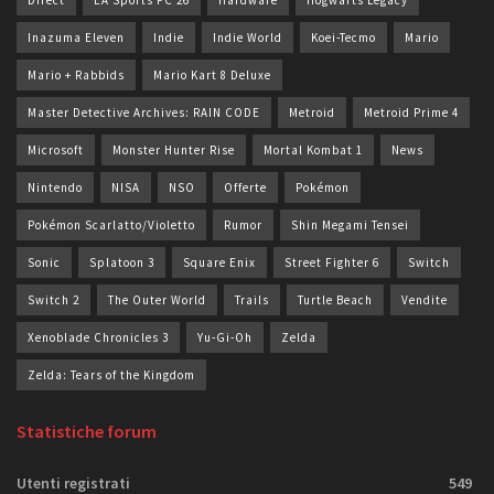
Direct
EA Sports FC 26
Hardware
Hogwarts Legacy
Inazuma Eleven
Indie
Indie World
Koei-Tecmo
Mario
Mario + Rabbids
Mario Kart 8 Deluxe
Master Detective Archives: RAIN CODE
Metroid
Metroid Prime 4
Microsoft
Monster Hunter Rise
Mortal Kombat 1
News
Nintendo
NISA
NSO
Offerte
Pokémon
Pokémon Scarlatto/Violetto
Rumor
Shin Megami Tensei
Sonic
Splatoon 3
Square Enix
Street Fighter 6
Switch
Switch 2
The Outer World
Trails
Turtle Beach
Vendite
Xenoblade Chronicles 3
Yu-Gi-Oh
Zelda
Zelda: Tears of the Kingdom
Statistiche forum
Utenti registrati
549