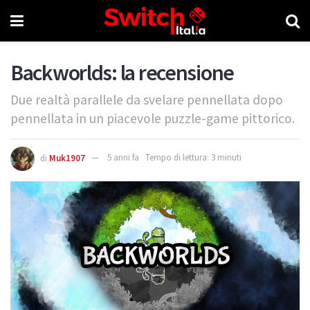
Backworlds: la recensione
Due realtà parallele da svelare pennellata dopo
pennellata in un piacevole puzzle-game pittorico.
di
Muk1907
5 anni fa
Tempo di lettura: 3 minuti