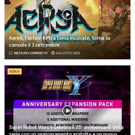
AereA, l’action RPG a tema musicale, torna su
console il 3 settembre
NESSUN COMMENTO
6 AGOSTO 2026
VIDEO
Super Robot Wars Y celebra il 35° anniversario della
serie con un aggiornamento gratuito e un nuovo