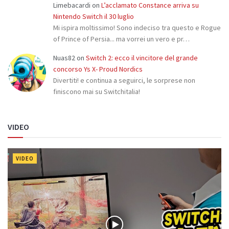
Limebacardi
on
L’acclamato Constance arriva su
Nintendo Switch il 30 luglio
Mi ispira moltissimo! Sono indeciso tra questo e Rogue
of Prince of Persia... ma vorrei un vero e pr…
Nuas82
on
Switch 2: ecco il vincitore del grande
concorso Ys X- Proud Nordics
Divertiti! e continua a seguirci, le sorprese non
finiscono mai su Switchitalia!
VIDEO
VIDEO