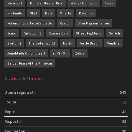
Microsoft
Monster Hunter Rise
Mortal Kombat 1
News
Nintendo
NISA
NSO
Offerte
Pokémon
Pokémon Scarlatto/Violetto
Rumor
Shin Megami Tensei
Sonic
Splatoon 3
Square Enix
Street Fighter 6
Switch
Switch 2
The Outer World
Trails
Turtle Beach
Vendite
Xenoblade Chronicles 3
Yu-Gi-Oh
Zelda
Zelda: Tears of the Kingdom
Statistiche forum
Utenti registrati
549
Forum
11
Topic
41
Risposte
28
Tag del topic
20