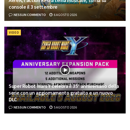
AereA, l’action RPG a tema musicale, torna su
console il 3 settembre
NESSUN COMMENTO
6 AGOSTO 2026
VIDEO
Super Robot Wars Y celebra il 35° anniversario della
serie con un aggiornamento gratuito e un nuovo
DLC
NESSUN COMMENTO
5 AGOSTO 2026