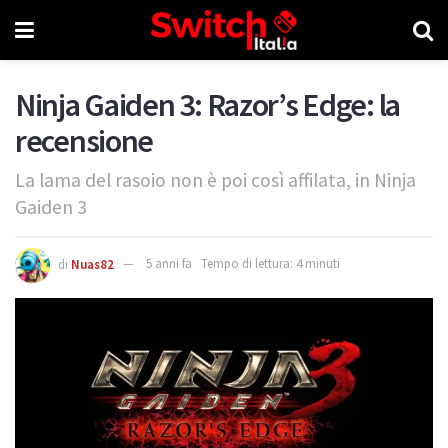
Ninja Gaiden 3: Razor’s Edge: la
recensione
La lama del rasoio non è poi così affilata, in Ninja
Gaiden 3
di
Nuas82
5 anni fa
Tempo di lettura: 4 minuti