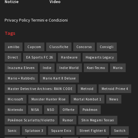
Categorie
Articoli
Recensioni
Notizie
Video
Privacy Policy
Termini e Condizioni
Tags
amiibo
Capcom
Classifiche
Concorso
Consigli
Direct
EA Sports FC 26
Hardware
Hogwarts Legacy
Inazuma Eleven
Indie
Indie World
Koei-Tecmo
Mario
Mario + Rabbids
Mario Kart 8 Deluxe
Master Detective Archives: RAIN CODE
Metroid
Metroid Prime 4
Microsoft
Monster Hunter Rise
Mortal Kombat 1
News
Nintendo
NISA
NSO
Offerte
Pokémon