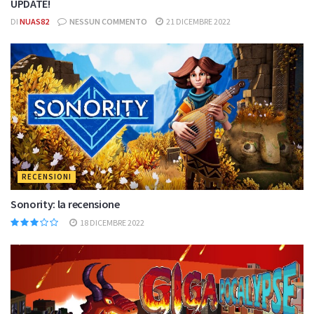
VIDEO
Nintendo presenta: Inside the House of Indies: Holiday Day –
UPDATE!
DI
NUAS82
NESSUN COMMENTO
21 DICEMBRE 2022
RECENSIONI
Sonority: la recensione
18 DICEMBRE 2022