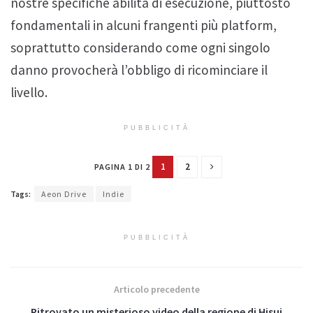
cui combatteremo in maniera incessante
. Senza
dimenticare il sollecitamente continuo anche alle
nostre specifiche abilità di esecuzione, piuttosto
fondamentali in alcuni frangenti più platform,
soprattutto considerando come ogni singolo
danno provocherà l’obbligo di ricominciare il
livello.
PUBBLICITÀ
1
2
PAGINA 1 DI 2
Tags:
Aeon Drive
Indie
PUBBLICITÀ