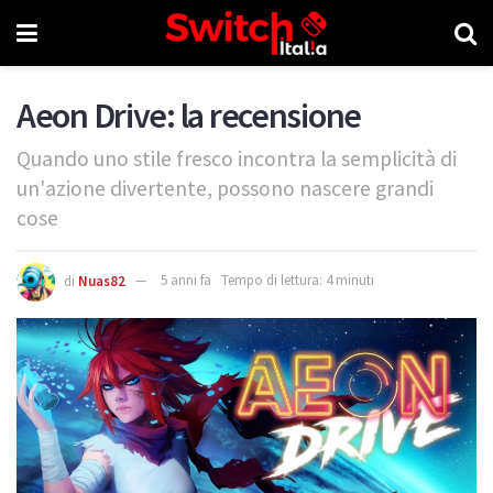
Aeon Drive: la recensione
Quando uno stile fresco incontra la semplicità di
un'azione divertente, possono nascere grandi
cose
di
Nuas82
5 anni fa
Tempo di lettura: 4 minuti