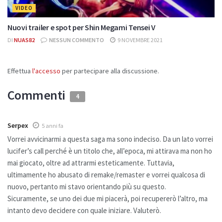
VIDEO
Nuovi trailer e spot per Shin Megami Tensei V
DI
NUAS82
NESSUN COMMENTO
9 NOVEMBRE 2021
Effettua
l'accesso
per partecipare alla discussione.
Commenti
4
Serpex
5 anni fa
Vorrei avvicinarmi a questa saga ma sono indeciso. Da un lato vorrei
lucifer’s call perché è un titolo che, all’epoca, mi attirava ma non ho
mai giocato, oltre ad attrarmi esteticamente. Tuttavia,
ultimamente ho abusato di remake/remaster e vorrei qualcosa di
nuovo, pertanto mi stavo orientando più su questo.
Sicuramente, se uno dei due mi piacerà, poi recupererò l’altro, ma
intanto devo decidere con quale iniziare. Valuterò.