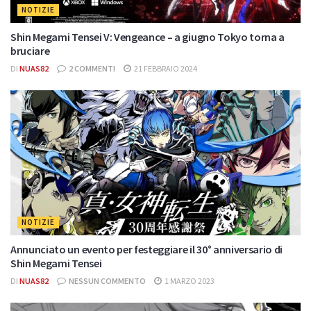
NOTIZIE
Shin Megami Tensei V: Vengeance – a giugno Tokyo torna a
bruciare
DI
NUAS82
2 COMMENTI
21 FEBBRAIO 2024
NOTIZIE
Annunciato un evento per festeggiare il 30° anniversario di
Shin Megami Tensei
DI
NUAS82
NESSUN COMMENTO
1 MARZO 2023