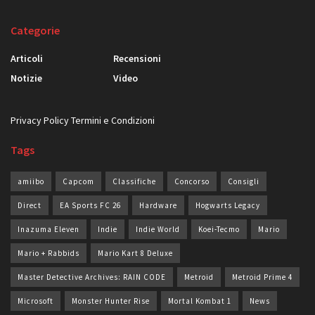
Categorie
Articoli
Recensioni
Notizie
Video
Privacy Policy
Termini e Condizioni
Tags
amiibo
Capcom
Classifiche
Concorso
Consigli
Direct
EA Sports FC 26
Hardware
Hogwarts Legacy
Inazuma Eleven
Indie
Indie World
Koei-Tecmo
Mario
Mario + Rabbids
Mario Kart 8 Deluxe
Master Detective Archives: RAIN CODE
Metroid
Metroid Prime 4
Microsoft
Monster Hunter Rise
Mortal Kombat 1
News