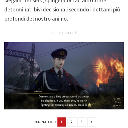
Megami Tensei V, spingendoci ad affrontare
determinati bivi decisionali secondo i dettami più
profondi del nostro animo.
PUBBLICITÀ
1
2
3
PAGINA 1 DI 3