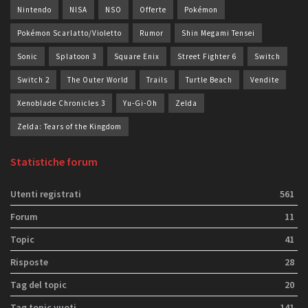
Nintendo
NISA
NSO
Offerte
Pokémon
Pokémon Scarlatto/Violetto
Rumor
Shin Megami Tensei
Sonic
Splatoon 3
Square Enix
Street Fighter 6
Switch
Switch 2
The Outer World
Trails
Turtle Beach
Vendite
Xenoblade Chronicles 3
Yu-Gi-Oh
Zelda
Zelda: Tears of the Kingdom
Statistiche forum
Utenti registrati
561
Forum
11
Topic
41
Risposte
28
Tag del topic
20
Tag topic vuoti
141