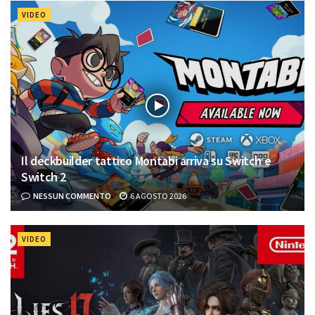
VIDEO
Il deckbuilder tattico Montabi arriva su Switch e
Switch 2
NESSUN COMMENTO
6 AGOSTO 2026
VIDEO