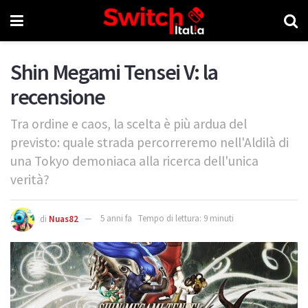
Shin Megami Tensei V: la
recensione
Tra ordine e caos, la scelta è più ardua del
previsto: quale strada percorreremo nell'Aldilà di
una Tokyo demoniaca alla ricerca dell'unica
verità?
di
Nuas82
5 anni fa
Tempo di lettura: 9 minuti