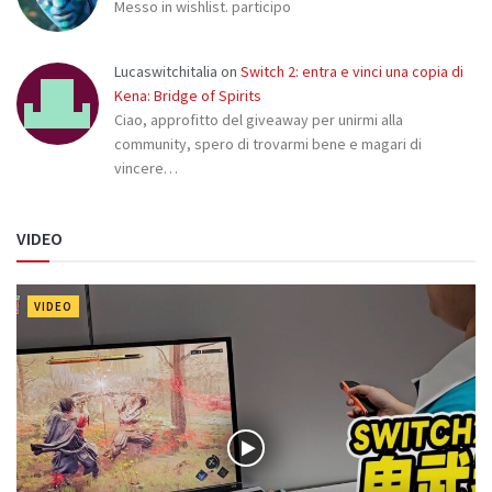
Messo in wishlist. participo
Lucaswitchitalia
on
Switch 2: entra e vinci una copia di
Kena: Bridge of Spirits
Ciao, approfitto del giveaway per unirmi alla
community, spero di trovarmi bene e magari di
vincere…
VIDEO
VIDEO