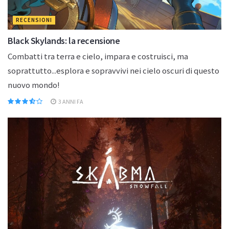
RECENSIONI
Black Skylands: la recensione
Combatti tra terra e cielo, impara e costruisci, ma
soprattutto...esplora e sopravvivi nei cielo oscuri di questo
nuovo mondo!
3 ANNI FA