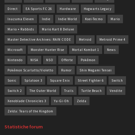
Direct
EA Sports FC 26
Hardware
Hogwarts Legacy
Inazuma Eleven
Indie
Indie World
Koei-Tecmo
Mario
Mario + Rabbids
Mario Kart 8 Deluxe
Master Detective Archives: RAIN CODE
Metroid
Metroid Prime 4
Microsoft
Monster Hunter Rise
Mortal Kombat 1
News
Nintendo
NISA
NSO
Offerte
Pokémon
Pokémon Scarlatto/Violetto
Rumor
Shin Megami Tensei
Sonic
Splatoon 3
Square Enix
Street Fighter 6
Switch
Switch 2
The Outer World
Trails
Turtle Beach
Vendite
Xenoblade Chronicles 3
Yu-Gi-Oh
Zelda
Zelda: Tears of the Kingdom
Statistiche forum