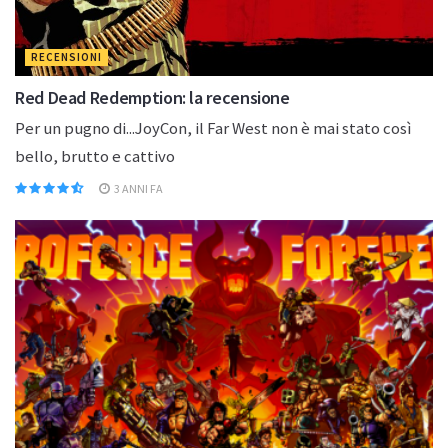
RECENSIONI
Red Dead Redemption: la recensione
Per un pugno di...JoyCon, il Far West non è mai stato così
bello, brutto e cattivo
3 ANNI FA