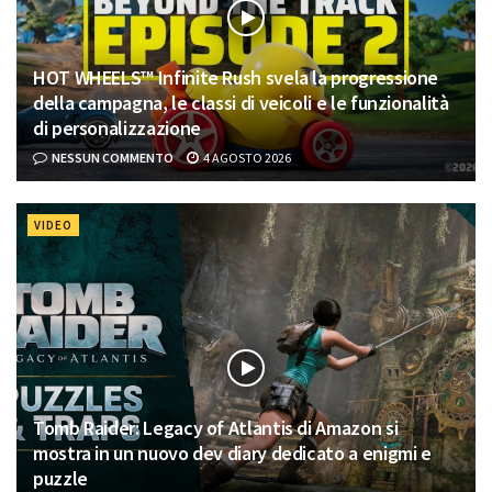
HOT WHEELS™ Infinite Rush svela la progressione
della campagna, le classi di veicoli e le funzionalità
di personalizzazione
NESSUN COMMENTO
4 AGOSTO 2026
VIDEO
Tomb Raider: Legacy of Atlantis di Amazon si
mostra in un nuovo dev diary dedicato a enigmi e
puzzle