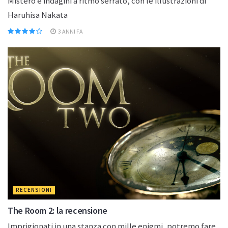
Mistero e indagini a ritmo serrato, con le illustrazioni di
Haruhisa Nakata
3 ANNI FA
RECENSIONI
The Room 2: la recensione
Imprigionati in una stanza con mille enigmi, potremo fare