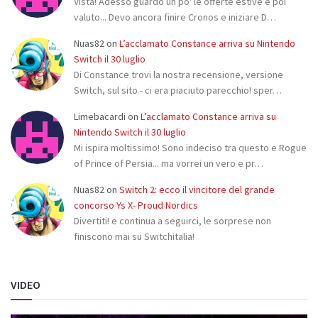
Vista! Adesso guardo un po' le offerte estive e poi
valuto... Devo ancora finire Cronos e iniziare D…
Nuas82
on
L’acclamato Constance arriva su Nintendo
Switch il 30 luglio
Di Constance trovi la nostra recensione, versione
Switch, sul sito - ci era piaciuto parecchio! sper…
Limebacardi
on
L’acclamato Constance arriva su
Nintendo Switch il 30 luglio
Mi ispira moltissimo! Sono indeciso tra questo e Rogue
of Prince of Persia... ma vorrei un vero e pr…
Nuas82
on
Switch 2: ecco il vincitore del grande
concorso Ys X- Proud Nordics
Divertiti! e continua a seguirci, le sorprese non
finiscono mai su Switchitalia!
VIDEO