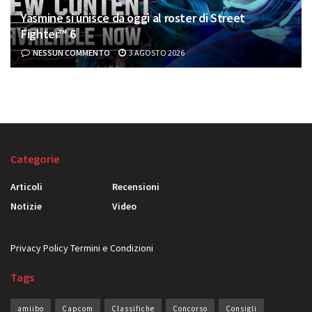
Yasmine si unisce da oggi al roster di Street
Fighter™ 6
NESSUN COMMENTO
3 AGOSTO 2026
Categorie
Articoli
Recensioni
Notizie
Video
Privacy Policy
Termini e Condizioni
Tags
amiibo
Capcom
Classifiche
Concorso
Consigli