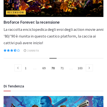
RECENSIONI
Broforce Forever: la recensione
La raccolta enciclopedica degli eroi degli action movie anni
'80/'90 è riunita in questo caotico platform, la caccia ai
cattivi può avere inizio!
3 ANNI FA
1
…
69
70
71
…
103
Di Tendenza