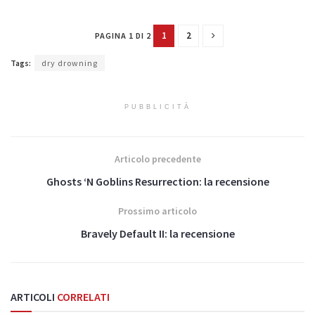
1
2
PAGINA 1 DI 2
Tags:
dry drowning
PUBBLICITÀ
Articolo precedente
Ghosts ‘N Goblins Resurrection: la recensione
Prossimo articolo
Bravely Default II: la recensione
ARTICOLI
CORRELATI