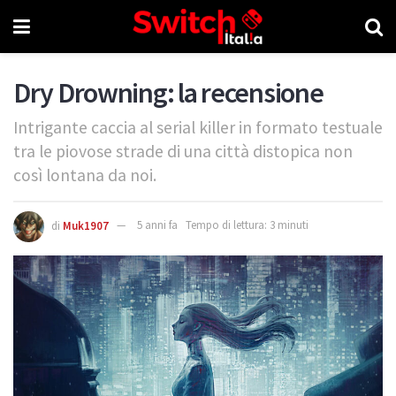
Dry Drowning: la recensione
Intrigante caccia al serial killer in formato testuale
tra le piovose strade di una città distopica non
così lontana da noi.
di
Muk1907
5 anni fa
Tempo di lettura: 3 minuti