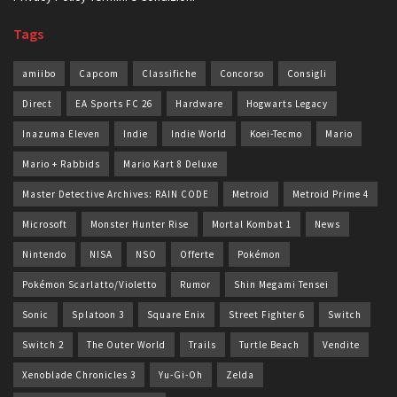
Tags
amiibo
Capcom
Classifiche
Concorso
Consigli
Direct
EA Sports FC 26
Hardware
Hogwarts Legacy
Inazuma Eleven
Indie
Indie World
Koei-Tecmo
Mario
Mario + Rabbids
Mario Kart 8 Deluxe
Master Detective Archives: RAIN CODE
Metroid
Metroid Prime 4
Microsoft
Monster Hunter Rise
Mortal Kombat 1
News
Nintendo
NISA
NSO
Offerte
Pokémon
Pokémon Scarlatto/Violetto
Rumor
Shin Megami Tensei
Sonic
Splatoon 3
Square Enix
Street Fighter 6
Switch
Switch 2
The Outer World
Trails
Turtle Beach
Vendite
Xenoblade Chronicles 3
Yu-Gi-Oh
Zelda